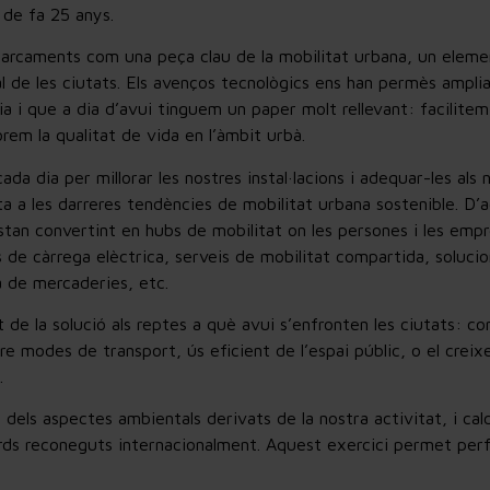
 de fa 25 anys.
rcaments com una peça clau de la mobilitat urbana, un elemen
al de les ciutats. Els avenços tecnològics ens han permès amplia
a i que a dia d’avui tinguem un paper molt rellevant: facilitem 
llorem la qualitat de vida en l’àmbit urbà.
cada dia per millorar les nostres instal·lacions i adequar-les als
ta a les darreres tendències de mobilitat urbana sostenible. D’
tan convertint en hubs de mobilitat on les persones i les emp
 de càrrega elèctrica, serveis de mobilitat compartida, soluci
a de mercaderies, etc.
 de la solució als reptes a què avui s’enfronten les ciutats: co
e modes de transport, ús eficient de l’espai públic, o el crei
.
els aspectes ambientals derivats de la nostra activitat, i cal
rds reconeguts internacionalment. Aquest exercici permet perfi