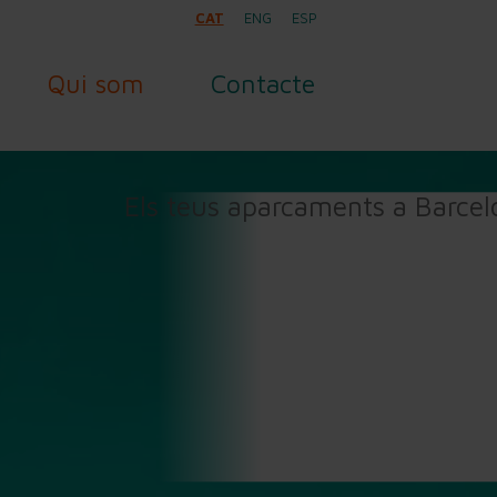
CAT
ENG
ESP
Qui som
Contacte
Els teus aparcaments a Barce