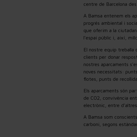
centre de Barcelona des
A Bamsa entenem els apa
progrés ambiental i soci
que oferim a la ciutadani
l’espai públic i, així, mi
El nostre equip treballa 
clients per donar respos
nostres aparcaments s’es
noves necessitats: punts
flotes, punts de recollid
Els aparcaments són part
de CO2, convivència entr
electrònic, entre d’altres
A Bamsa som conscients d
carboni, segons estànda