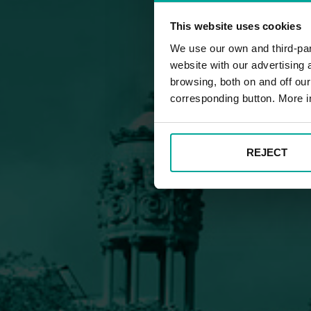
This website uses cookies
We use our own and third-part
website with our advertising
browsing, both on and off ou
corresponding button. More i
REJECT