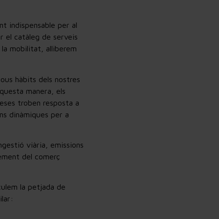
t indispensable per al
r el catàleg de serveis
la mobilitat, alliberem
 nous hàbits dels nostres
aquesta manera, els
reses troben resposta a
ons dinàmiques per a
ngestió viària, emissions
xement del comerç
culem la petjada de
lar: