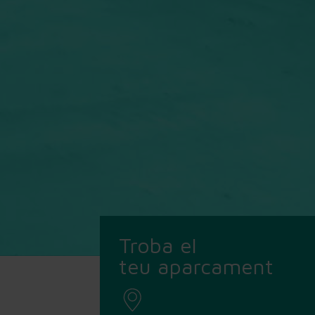
Troba el
teu aparcament