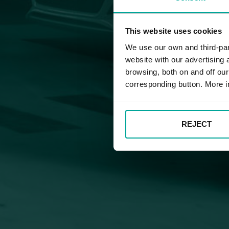
This website uses cookies
We use our own and third-part
website with our advertising
browsing, both on and off ou
corresponding button. More i
REJECT