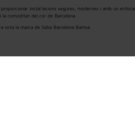
oporcionar instal·lacions segures, modernes i amb un enfoca
t i la comoditat del cor de Barcelona.
a sota la marca de Saba Barcelona Bamsa.
0
+
1
Places d’aparcament
Productes