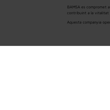
BAMSA es compromet a pr
contribuint a la vitalita
Aquesta companyia oper
0
Aparcaments