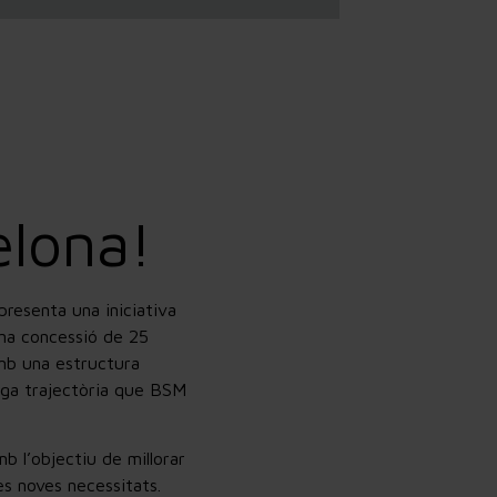
elona!
resenta una iniciativa
una concessió de 25
mb una estructura
rga trajectòria que BSM
b l’objectiu de millorar
es noves necessitats.